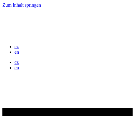
Zum Inhalt springen
cz
en
cz
en