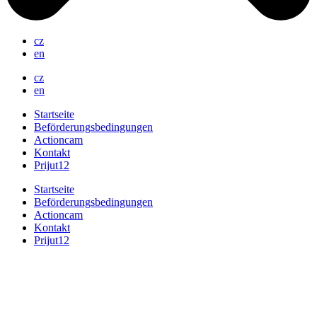
cz
en
cz
en
Startseite
Beförderungsbedingungen
Actioncam
Kontakt
Prijut12
Startseite
Beförderungsbedingungen
Actioncam
Kontakt
Prijut12